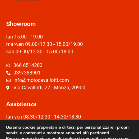
Showroom
lun 15.00 - 19.00
mar-ven 09.00/12.30 - 15.00/19.00
sab 09.00/12.30 - 15.00/18.00
366 6514283
039/388901
info@motocavallotti.com
Via Cavallotti, 27 - Monza, 20900
Assistenza
lun-ven 08.30/12.30 - 14.30/18.30
Sab 08.30/12.30
Usiamo cookie proprietari e di terzi per personalizzare i propri
servizi e contenuti e mostrare annunci più pertinenti.
039/2326110
Puoi scoprire di più su quali cookie stiamo utilizzando o come