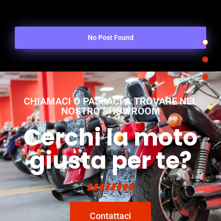
No Post Found
CHIAMACI O PASSACI A TROVARE NEL
NOSTRO SHOWROOM
Cerchi la moto
giusta per te?
Contattaci