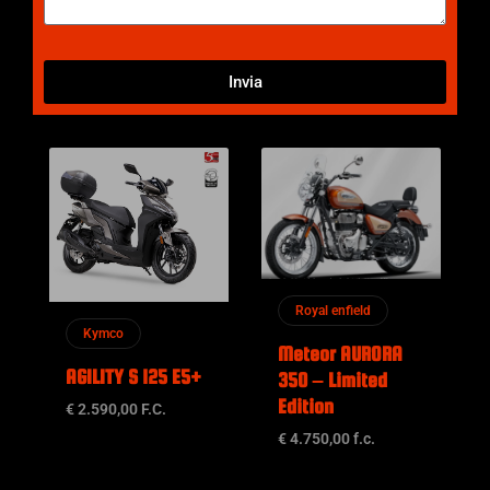
Invia
Royal enfield
Kymco
Meteor AURORA
AGILITY S 125 E5+
350 – Limited
Edition
€ 2.590,00 F.C.
€ 4.750,00 f.c.