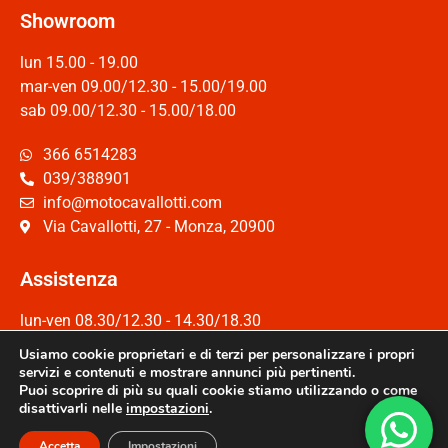
Showroom
lun 15.00 - 19.00
mar-ven 09.00/12.30 - 15.00/19.00
sab 09.00/12.30 - 15.00/18.00
366 6514283
039/388901
info@motocavallotti.com
Via Cavallotti, 27 - Monza, 20900
Assistenza
lun-ven 08.30/12.30 - 14.30/18.30
Sab 08.30/12.30
Usiamo cookie proprietari e di terzi per personalizzare i propri
servizi e contenuti e mostrare annunci più pertinenti.
039/2326110
Puoi scoprire di più su quali cookie stiamo utilizzando o come
disattivarli nelle
impostazioni
.
assistenza@motocavallotti.com
Via XX Settembre, 6/A - Monza, 20900
Accetta
Impostazioni