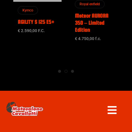
Royal enfield
Kymco
Meteor AURORA
AGILITY S 125 E5+
350 – Limited
Edition
€ 2.590,00 F.C.
€ 4.750,00 f.c.